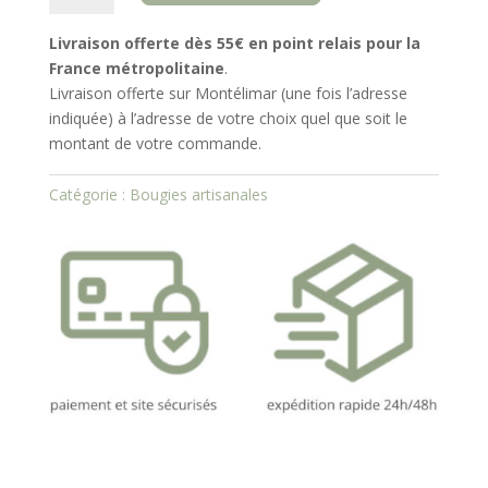
Bougie
artisanale
Livraison offerte dès 55€ en point relais
pour la
Un
France métropolitaine
.
automne
Livraison offerte sur Montélimar (une fois l’adresse
sous
indiquée) à l’adresse de votre choix quel que soit le
le
montant de votre commande.
Figuier
Catégorie :
Bougies artisanales