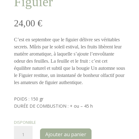
Figuier
24,00
€
C’est en septembre que le figuier délivre ses véritables
secrets. Mûris par le soleil estival, les fruits libèrent leur
matière aromatique, à laquelle s’ajoute l’envoûtante
odeur des feuilles. La feuille et le fruit : c’est cet
équilibre naturel et subtil que la bougie Un automne sous
le Figuier restitue, un instantané de bonheur olfactif pour
les amateurs de figuier authentique.
POIDS : 150 gr
DURÉE DE COMBUSTION : + ou – 45 h
DISPONIBLE
quantité
Ajouter au panier
de