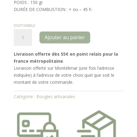
POIDS : 150 gr
DURÉE DE COMBUSTION : + ou – 45 h
DISPONIBLE
quantité
Ajouter au panier
de
Bougie
artisanale
Livraison offerte dès 55€ en point relais
pour la
Souvenirs
France métropolitaine
.
d'Enfance
Livraison offerte sur Montélimar (une fois l’adresse
indiquée) à l’adresse de votre choix quel que soit le
montant de votre commande.
Catégorie :
Bougies artisanales