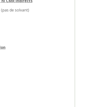
 ni CMR indirects
 (pas de solvant)
lon