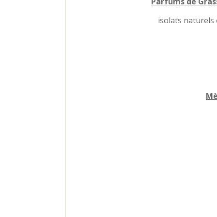
Parfums de Grass
isolats naturels
Mè