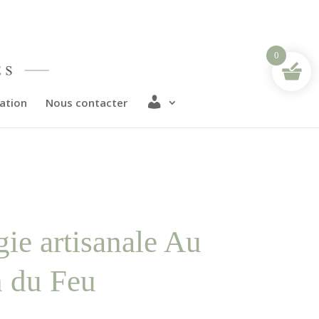
0
M
sation
Nous contacter
o
n
c
o
m
p
t
e
ie artisanale Au
 du Feu