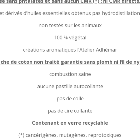
e sans phtalates et sans aucun CMR (*) : ni CMR directs,
 et dérivés d’huiles essentielles obtenus pas hydrodistillation
non testés sur les animaux
100 % végétal
créations aromatiques l’Atelier Adhémar
che de coton non traité garantie sans plomb ni fil de ny
combustion saine
aucune pastille autocollante
pas de colle
pas de cire collante
Contenant en verre recyclable
(*) cancérigènes, mutagènes, reprotoxiques