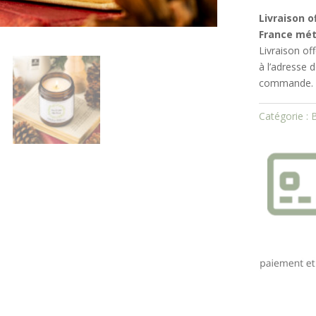
Bougie
artisanale
Livraison o
Au
France mét
Coin
Livraison of
du
à l’adresse 
Feu
commande.
Catégorie :
B