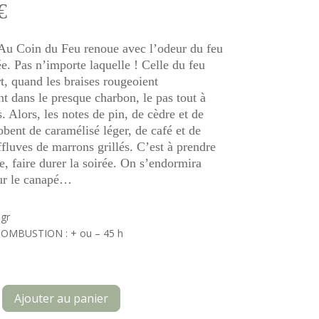
€
Au Coin du Feu renoue avec l’odeur du feu
e. Pas n’importe laquelle ! Celle du feu
t, quand les braises rougeoient
t dans le presque charbon, le pas tout à
s. Alors, les notes de pin, de cèdre et de
obent de caramélisé léger, de café et de
fluves de marrons grillés. C’est à prendre
e, faire durer la soirée. On s’endormira
sur le canapé…
 gr
OMBUSTION : + ou – 45 h
Ajouter au panier