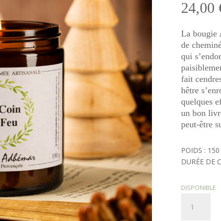
24,00
La bougie 
de cheminé
qui s’endor
paisiblemen
fait cendre
hêtre s’enr
quelques ef
un bon livr
peut-être 
POIDS : 150
DURÉE DE C
DISPONIBLE
quantité
de