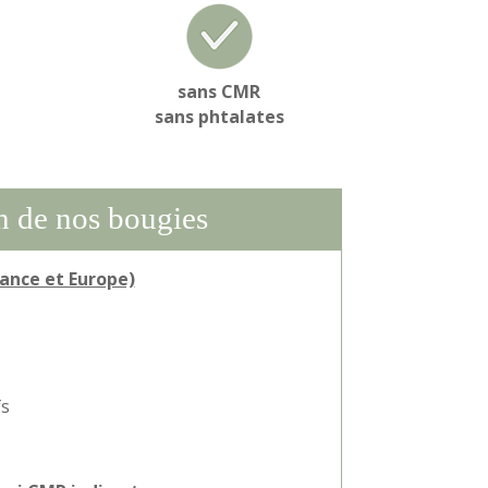
sans CMR
sans phtalates
on de nos bougies
rance et Europe)
fs